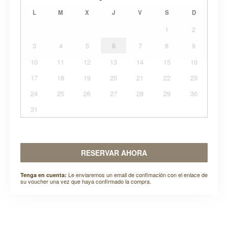
L
M
X
J
V
S
D
1
2
3
4
5
6
7
8
9
10
11
12
13
14
15
16
17
18
19
20
21
22
23
24
25
26
27
28
29
30
31
RESERVAR AHORA
Le enviaremos un email de confimación con el enlace de
Tenga en cuenta:
su voucher una vez que haya confirmado la compra.