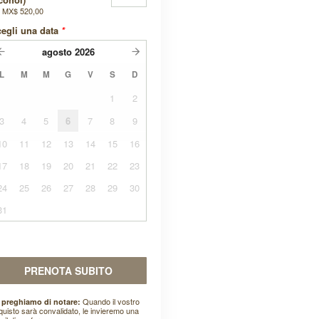
a
MX$ 520,00
egli una data
*
agosto
2026
L
M
M
G
V
S
D
1
2
3
4
5
6
7
8
9
10
11
12
13
14
15
16
17
18
19
20
21
22
23
24
25
26
27
28
29
30
31
PRENOTA SUBITO
Quando il vostro
 preghiamo di notare:
quisto sarà convalidato, le invieremo una