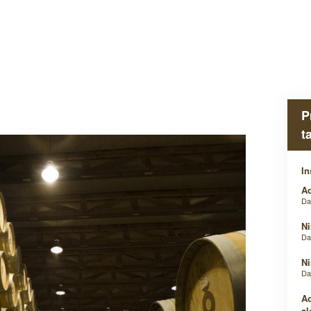
P
t
In
Ad
D
Ni
D
Ni
D
Ad
al