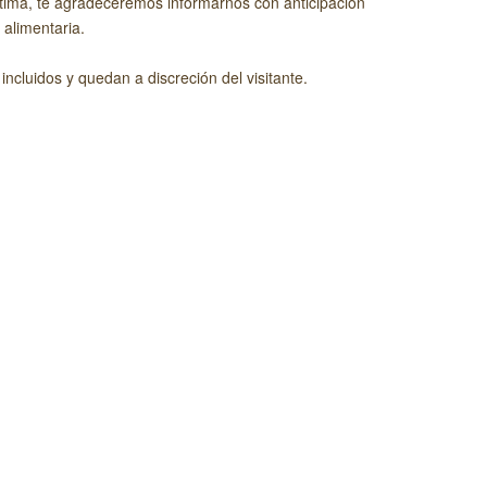
ptima, te agradeceremos informarnos con anticipación
 alimentaria.
 incluidos y quedan a discreción del visitante.