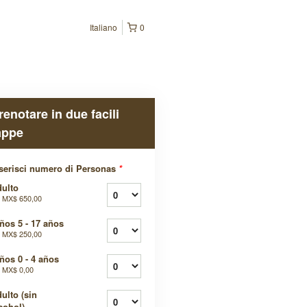
Italiano
0
renotare in due facili
appe
serisci numero di Personas
*
ulto
a
MX$ 650,00
ños 5 - 17 años
a
MX$ 250,00
ños 0 - 4 años
a
MX$ 0,00
ulto (sin
cohol)