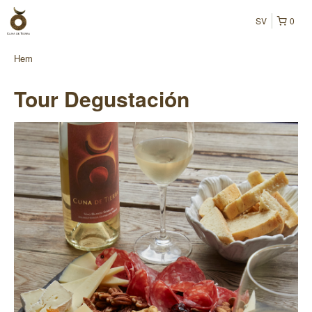
SV
0
Hem
Tour Degustación