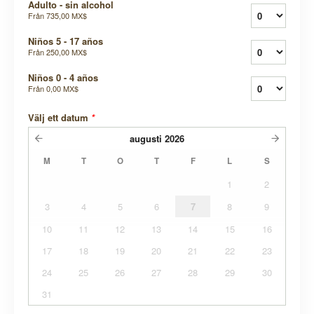
Adulto - sin alcohol
Från
735,00 MX$
Niños 5 - 17 años
Från
250,00 MX$
Niños 0 - 4 años
Från
0,00 MX$
Välj ett datum
*
augusti
2026
M
T
O
T
F
L
S
1
2
3
4
5
6
7
8
9
10
11
12
13
14
15
16
17
18
19
20
21
22
23
24
25
26
27
28
29
30
31