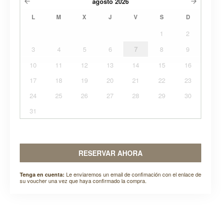
agosto
2026
L
M
X
J
V
S
D
1
2
3
4
5
6
7
8
9
10
11
12
13
14
15
16
17
18
19
20
21
22
23
24
25
26
27
28
29
30
31
RESERVAR AHORA
Le enviaremos un email de confimación con el enlace de
Tenga en cuenta:
su voucher una vez que haya confirmado la compra.