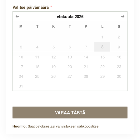
Valitse päivämäärä
*
elokuuta
2026
M
T
K
T
P
L
S
1
2
3
4
5
6
7
8
9
10
11
12
13
14
15
16
17
18
19
20
21
22
23
24
25
26
27
28
29
30
31
VARAA TÄSTÄ
Saat ostoksestasi vahvistuksen sähköpostitse.
Huomio: