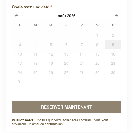
Choisissez une date
*
août
2026
L
M
M
J
V
S
D
1
2
3
4
5
6
7
8
9
10
11
12
13
14
15
16
17
18
19
20
21
22
23
24
25
26
27
28
29
30
31
RÉSERVER MAINTENANT
Une fois que votre achat sera confirmé, nous vous
Veuillez noter:
enverrons un email de confirmation.